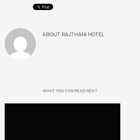
ABOUT
RAJTHANI HOTEL
WHAT YOU CAN READ NEXT