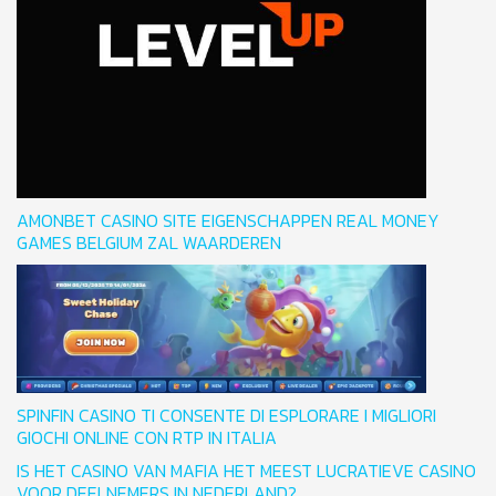
AMONBET CASINO SITE EIGENSCHAPPEN REAL MONEY
GAMES BELGIUM ZAL WAARDEREN
SPINFIN CASINO TI CONSENTE DI ESPLORARE I MIGLIORI
GIOCHI ONLINE CON RTP IN ITALIA
IS HET CASINO VAN MAFIA HET MEEST LUCRATIEVE CASINO
VOOR DEELNEMERS IN NEDERLAND?