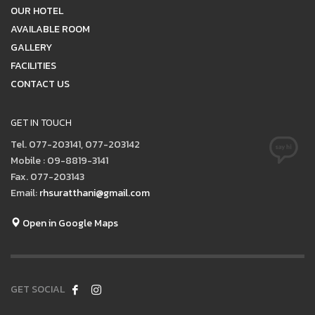
OUR HOTEL
AVAILABLE ROOM
GALLERY
FACILITIES
CONTACT US
GET IN TOUCH
Tel. 077-203141, 077-203142
Mobile : 09-8819-3141
Fax. 077-203143
Email:
rhsuratthani@gmail.com
Open in Google Maps
GET SOCIAL