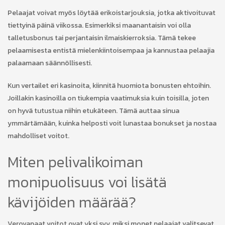
Pelaajat voivat myös löytää erikoistarjouksia, jotka aktivoituvat
tiettyinä päinä viikossa. Esimerkiksi maanantaisin voi olla
talletusbonus tai perjantaisin ilmaiskierroksia. Tämä tekee
pelaamisesta entistä mielenkiintoisempaa ja kannustaa pelaajia
palaamaan säännöllisesti.
Kun vertailet eri kasinoita, kiinnitä huomiota bonusten ehtoihin.
Joillakin kasinoilla on tiukempia vaatimuksia kuin toisilla, joten
on hyvä tutustua niihin etukäteen. Tämä auttaa sinua
ymmärtämään, kuinka helposti voit lunastaa bonukset ja nostaa
mahdolliset voitot.
Miten pelivalikoiman
monipuolisuus voi lisätä
kävijöiden määrää?
Verovapaat voitot ovat yksi syy, miksi monet pelaajat valitsevat