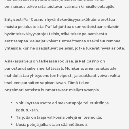
ominaisuus tekee siitä loistavan valinnan kiireisille pelaajille.
Erityisesti Paf Casinon hyväntekeväisyysnäkökulma erottuu
muista pelialustoista. Paf lahjoittaa osan voitoistaan erilaisiin
hyväntekeväisyysprojekteihin, mikä tekee pelaamisesta
eettisempää. Pelaajat voivat tuntea itsensä osaksi suurempaa
yhteisöä, kun he osallistuvat peleihin, jotka tukevat hyviä asioita.
Asiakaspalvelu on tärkeässä roolissa, ja Paf Casino on
panostanut siihen merkittävästi. Monikanavainen asiakastuki
mahdollistaa yhteydenoton helposti, ja asiakkaat voivat valita
itselleen parhaiten sopivan tavan. Tämä tekee
ongelmatilanteista huomattavasti miellyttävämpiä.
Voit käyttää useita eri maksutapoja talletuksiin ja
kotiutuksiin.
Tarjolla on laaja valikoima pelejä eri teemoilla.
Uusia pelejä julkaistaan säännöllisesti.