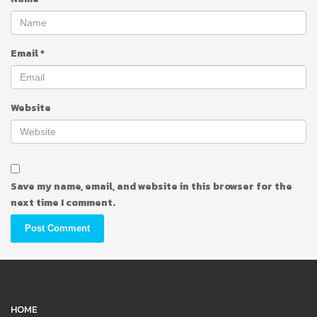
Email
*
Website
Save my name, email, and website in this browser for the
next time I comment.
HOME